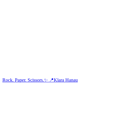
Rock. Paper. Scissors.✨ 📍Klara Hanau